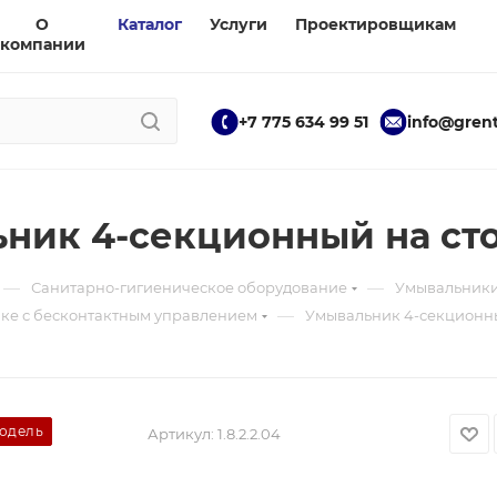
О
Каталог
Услуги
Проектировщикам
компании
+7 775 634 99 51
info@grent
ник 4-секционный на ст
—
—
Санитарно-гигиеническое оборудование
Умывальник
—
ке с бесконтактным управлением
Умывальник 4-секционны
модель
Артикул:
1.8.2.2.04