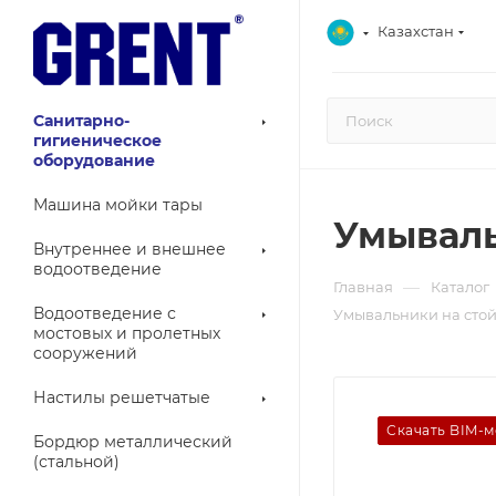
Казахстан
Санитарно-
гигиеническое
оборудование
Машина мойки тары
Умываль
Внутреннее и внешнее
водоотведение
—
Главная
Каталог
Водоотведение с
Умывальники на стой
мостовых и пролетных
сооружений
Настилы решетчатые
Скачать BIM-
Бордюр металлический
(стальной)