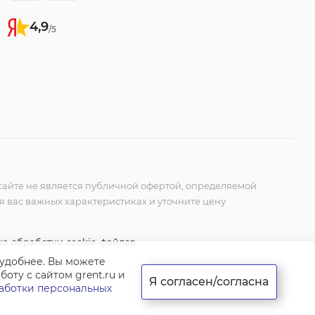
4,9
/5
айте не является публичной офертой, определяемой
ля вас важных характеристиках и уточните цену
а обработки cookie-файлов
 удобнее. Вы можете
оту с сайтом grent.ru и
Я согласен/согласна
аботки персональных