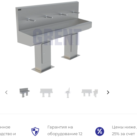
енное
Гарантия на
Цены ниже 
дство и
оборудование 12
25% за счет