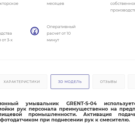
кторское
месяцев
собственно
производст
Оперативный
одства
расчет от 10
 от 3-х
минут
ХАРАКТЕРИСТИКИ
3D МОДЕЛЬ
ОТЗЫВЫ
ионный умывальник GRENT-S-04 используе
мойки рук персонала преимущественно на пред
ищевой промышленности. Активация пода
фотодатчиком при поднесении рук к смесителю.