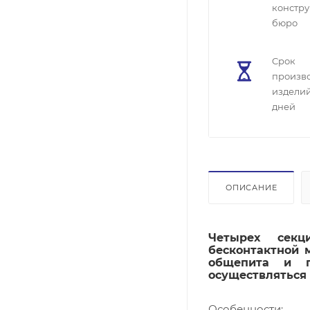
констру
бюро
Cрок
произв
изделий
дней
ОПИСАНИЕ
Четырех секц
бесконтактной 
общепита и п
осуществляться 
Особенности: