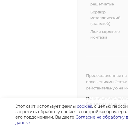
решетчатые
Бордюр
металлический
(стальной)
Люки скрытого
монтажа
Предоставленная на 
положениями Статьи 4
действительную на 
Политика конфиден
Согласие на получе
Этот сайт использует файлы
cookies
, с целью персо
запретить обработку сookies в настройках браузера.
2026 © ООО "ГРЭНТ"
его поддоменами, Вы даете
Согласие на обработку 
данных
.