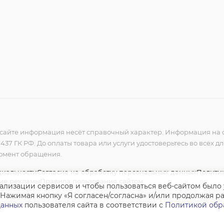
сайте информация несёт справочный характер. Информация на с
37 ГК РФ. До оплаты товара или услуги удостоверьтесь во всех д
момент обращения.
циальности
Согласие на обработку персональных данных
Политик
ние рекламы
Правила пользования сайтом
нализации сервисов и чтобы пользоваться веб-сайтом было
 Нажимая кнопку «Я согласен/согласна» и/или продолжая раб
данных
пользователя сайта в соответствии с
Политикой обр