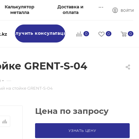
...
Калькулятор
Доставка и
ВОЙТИ
металла
оплата
Получить консультацию
.kz
0
0
0
ойке GRENT-S-04
—
и
й на стойке GRENT-S-04
Цена по запросу
УЗНАТЬ ЦЕНУ