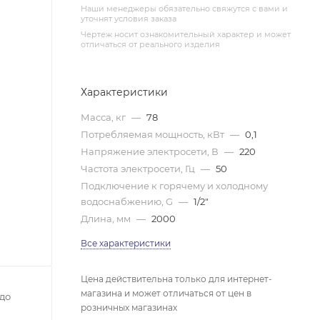
Наши менеджеры обязательно свяжутся с вами и
уточнят условия заказа
Чертеж носит ознакомительный характер и может
отличаться от реального изделия
Характеристики
Масса, кг
—
78
Потребляемая мощность, кВт
—
0,1
Напряжение электросети, В
—
220
Частота электросети, Гц
—
50
Подключение к горячему и холодному
водоснабжению, G
—
1/2"
Длина, мм
—
2000
Все характеристики
Цена действительна только для интернет-
магазина и может отличаться от цен в
до
розничных магазинах