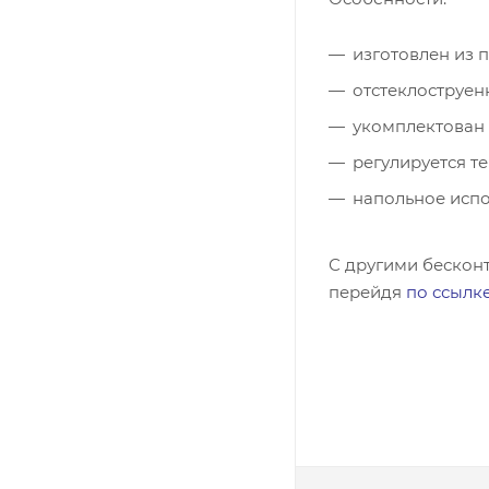
изготовлен из 
отстеклоструен
укомплектован
регулируется т
напольное испо
С другими бескон
перейдя
по ссылк