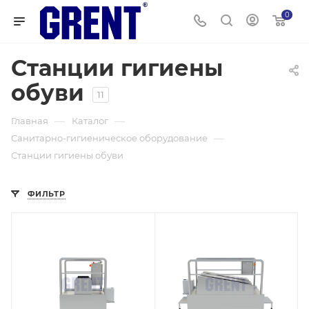
0
Станции гигиены
обуви
11
—
—
Главная
Каталог
—
Санитарно-гигиеническое оборудование
Станции гигиены обуви
ФИЛЬТР